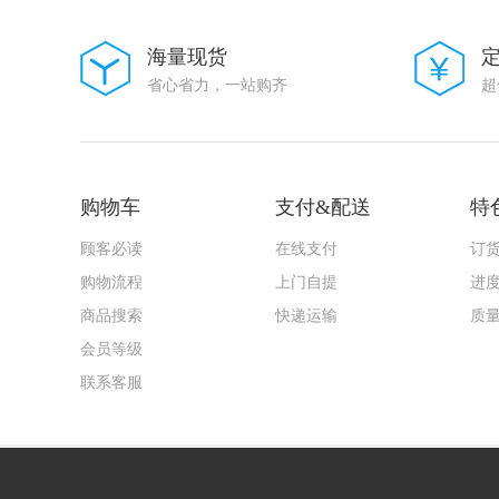
海量现货
省心省力，一站购齐
超
购物车
支付&配送
特
顾客必读
在线支付
订
购物流程
上门自提
进
商品搜索
快递运输
质
会员等级
联系客服