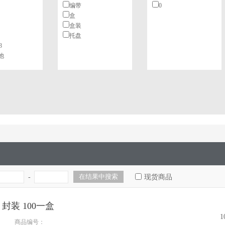
编带
0
盒
盒装
托盘
3
池
-
现货商品
V 封装 100一盒
1
商品编号：