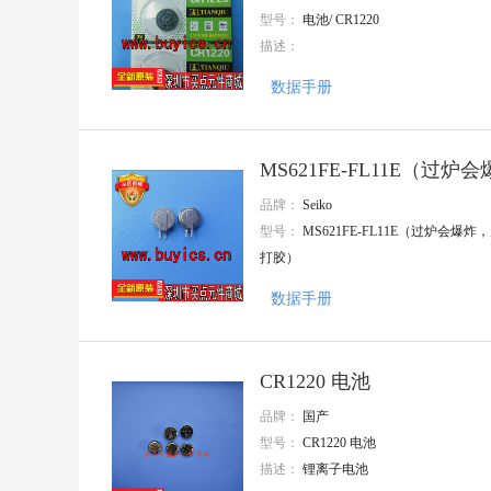
TI(德州仪器)
型号：
电池/ CR1220
Nexperia(安世)
描述：
大毅科技
VISHAY(威世)
数据手册
Goertek(歌尔)
AMASS(艾迈斯)
Harting(浩亭)
TE Connectivity(泰科电子)
MS621FE-FL11E（过
HenryTech(恒利泰)
MACOM(镁可)
封装
品牌：
Seiko
U-BLOX(优北罗)
型号：
MS621FE-FL11E（过炉会爆炸
MPS(芯源)
打胶）
Chipanalog(川土微)
7Q-TEK(七芯中创)
数据手册
广州奥松
Sencoch(芯感智)
FAIRCHILD
AIC(沛亨半导体)
CR1220 电池
HEROIC/嘉兴禾润电子
品牌：
国产
SUNTO/拓尔尚途
onsemi(安森美)
型号：
CR1220 电池
ALLPOWER(铨力)
描述：
锂离子电池
Cmos(广东场效应半导体)