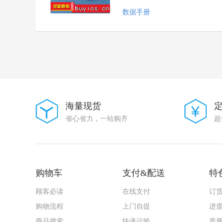
NJCON(永立)
数据手册
JYJE(晶友嘉)
XTY(新天源)
UNITED(怡德)
EIC
华星机电
PULSE
精拓金
SHM(南方宏明)
JCHL(晶创和立)
Yuandi(台湾元迪）
海量现货
ACX
省心省力，一站购齐
超
G-Switch(品赞)
FUXINSEMI(富芯森美)
HX(红星)
Zetex Inc
KOHERelec(科或)
购物车
支付&配送
特
JS(钜硕电子)
CAX(创都)
顾客必读
在线支付
订
SINOFUSE(西安中熔)
ZHOURI(洲日)
购物流程
上门自提
进
DIOO(帝奥微)
商品搜索
快递运输
质