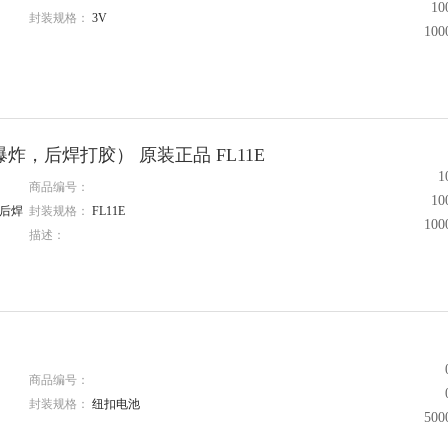
1
封装规格：
3V
10
炉会爆炸，后焊打胶） 原装正品 FL11E
1
商品编号：
1
，后焊
封装规格：
FL11E
10
描述：
商品编号：
封装规格：
纽扣电池
50