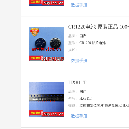
FORT(致强)
数据手册
APAQ(钰邦)
Nations(国民技术)
AnaSem(安纳森)
CR1220电池 原装正品 100
TE Connectivity(泰科电子)
Mentech(铭普光磁)
品牌：
国产
MaxLinear(迈凌)
型号：
CR1220 贴片电池
JMA
描述：
三晶
Knowles(楼氏)
数据手册
NIDEC(尼得科)
三林
SEMBO(深波)
BOCHBN
HX811T
CT MICRO
华宇创
品牌：
国产
EVERLIGHT/亿光
型号：
HX811T
CHENMKO
描述：
监控和复位芯片 检测复位IC HX8
CIKI(皓富)
Q&J
数据手册
CNJM(九木精密)
GLE(格莱尔)