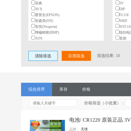
买典
3V
AVX
DIP
爱普生(EPSON)
FL11E
安森美(ON)
SMD
安世(Nexperia)
SOT-14
博穆精密(BMP)
纽扣电
AOS
直插
北陆电气(HDK)
BeiQi
筛选结果:
10
清除筛选
柏恩斯(BOURNS)
应用筛选
博林(BL)
长电(JCET)
村田(Murata)
长江微电(cjiang)
德州仪器(TI)
综合排序
库存
价格
东高志(TOCOS)
风华
国星光电
价格筛选（小批量）：
台湾丰宾(CapXon)
VISHAY(威世)
电池/ CR1220 原装正品 3
HGSEMI(华冠)
ST(意法半导体)
品牌：
天球