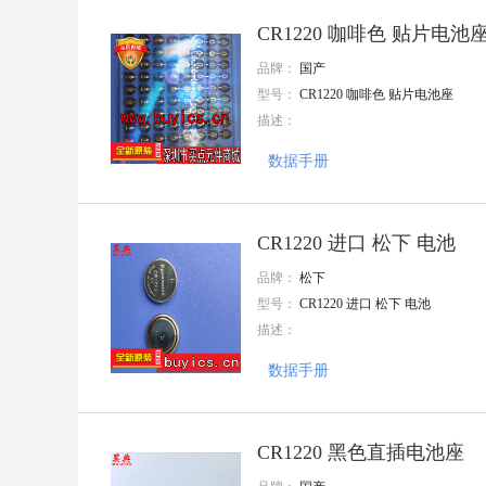
CEC(振华新云)
KANGNEX(康奈克斯电气)
CR1220 咖啡色 贴片电池
增益
品牌：
国产
OptoSupply(光谷)
Zetta(澜智)
型号：
CR1220 咖啡色 贴片电池座
LX(连线电子
描述：
Better(贝特)
KDS(大真空)
数据手册
ROQANG(容强)
卓睿
TDK
CR1220 进口 松下 电池
TYCO
Nextron(台湾正凌)
品牌：
松下
TAITIEN(泰艺电子)
型号：
CR1220 进口 松下 电池
Ckmtw(灿科盟)
描述：
惠华
JAMICON(台湾凯美)
数据手册
SAMYOUNG(韩国三莹)
INJOINIC(英集芯)
Tyohm(幸亚电阻)
JILN(锦凌)
CR1220 黑色直插电池座
HUAWEI(华威集团)
天泰