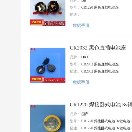
品牌：
国产
ABLIC(艾普凌科)
型号：
CR1220 黑色直插电池座
精拓金
描述：
FMD
AMS
数据手册
Doeshare(德芯)
志浩
UGREEN(绿联)
GANGYUAN(港源)
CR2032 黑色直插电池座
Amphenol
品牌：
Q&J
AMASS(艾迈斯)
型号：
CR2032 黑色直插电池座
VO(翔胜)
CYPRESS(赛普拉斯)
描述：
CR2032 黑色直插电池座
PROD(谱罗德)
TC
数据手册
Gantong(感通)
HTC
TXGA(特思嘉)
CR1220 焊接卧式电池 3v
MIC
HANBO(汉博)
品牌：
国产
INGHAi(赢海)
型号：
CR1220 焊接卧式电池 3v锂电池
HCTL(华灿天禄)
描述：
CR1220 焊接卧式电池 3v锂电池
HDGC(华德共创)