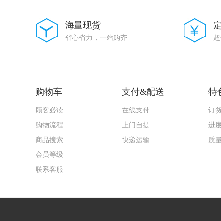
海量现货
省心省力，一站购齐
超
购物车
支付&配送
特
顾客必读
在线支付
订
购物流程
上门自提
进
商品搜索
快递运输
质
会员等级
联系客服