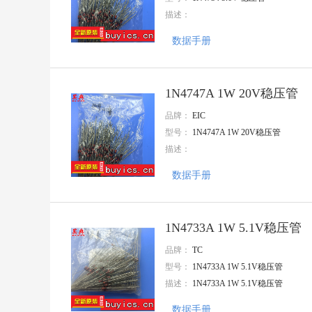
精拓金
描述：
FMD
AMS
数据手册
Doeshare(德芯)
志浩
UGREEN(绿联)
GANGYUAN(港源)
1N4747A 1W 20V稳压管
Amphenol
品牌：
EIC
AMASS(艾迈斯)
型号：
1N4747A 1W 20V稳压管
VO(翔胜)
CYPRESS(赛普拉斯)
描述：
PROD(谱罗德)
TC
数据手册
Gantong(感通)
HTC
TXGA(特思嘉)
1N4733A 1W 5.1V稳压管
MIC
HANBO(汉博)
品牌：
TC
INGHAi(赢海)
型号：
1N4733A 1W 5.1V稳压管
HCTL(华灿天禄)
描述：
1N4733A 1W 5.1V稳压管
HDGC(华德共创)
NJCON(永立)
数据手册