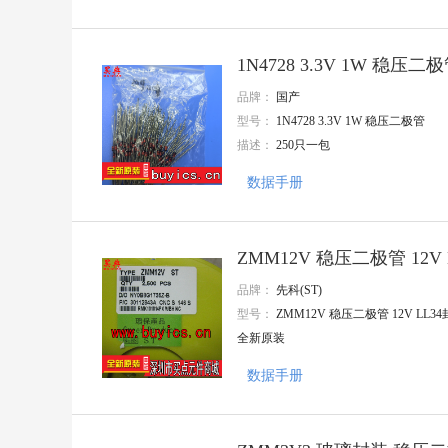
APAQ(钰邦)
Nations(国民技术)
AnaSem(安纳森)
1N4728 3.3V 1W 稳压二
TE Connectivity(泰科电子)
Mentech(铭普光磁)
品牌：
国产
MaxLinear(迈凌)
型号：
1N4728 3.3V 1W 稳压二极管
JMA
描述：
250只一包
三晶
Knowles(楼氏)
数据手册
NIDEC(尼得科)
三林
SEMBO(深波)
BOCHBN
ZMM12V 稳压二极管 12V
CT MICRO
华宇创
品牌：
先科(ST)
EVERLIGHT/亿光
型号：
ZMM12V 稳压二极管 12V LL3
CHENMKO
全新原装
CIKI(皓富)
Q&J
数据手册
CNJM(九木精密)
GLE(格莱尔)
CEC(振华新云)
KANGNEX(康奈克斯电气)