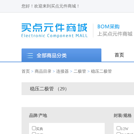
您好！欢迎来到买点元件商城！
首页
首页
>
商品目录
>
连接器
>
二极管
>
稳压二极管
稳压二极管 （29）
品牌/产地
封装/规格
买典
1/2W