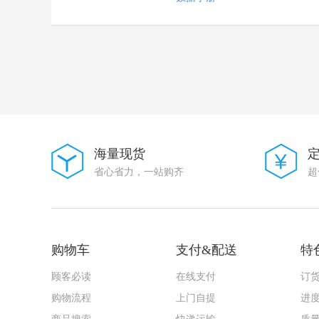
JYJE(晶友嘉)
XTY(新天源)
UNITED(怡德)
EIC
华星机电
PULSE
精拓金
SHM(南方宏明)
JCHL(晶创和立)
Yuandi(台湾元迪）
ACX
海量现货
G-Switch(品赞)
省心省力，一站购齐
超
FUXINSEMI(富芯森美)
HX(红星)
Zetex Inc
KOHERelec(科或)
JS(钜硕电子)
CAX(创都)
购物车
支付&配送
特
SINOFUSE(西安中熔)
ZHOURI(洲日)
顾客必读
在线支付
订
DIOO(帝奥微)
购物流程
上门自提
进
TECH PUBLIC(台舟)
XKB Connectivity(中国星坤)