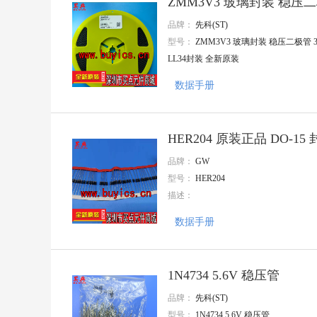
ZMM3V3 玻璃封装 稳压二极
增益
品牌：
先科(ST)
OptoSupply(光谷)
Zetta(澜智)
型号：
ZMM3V3 玻璃封装 稳压二极管 3
LX(连线电子
LL34封装 全新原装
Better(贝特)
KDS(大真空)
数据手册
ROQANG(容强)
卓睿
TDK
HER204 原装正品 DO-15 
TYCO
Nextron(台湾正凌)
品牌：
GW
TAITIEN(泰艺电子)
型号：
HER204
Ckmtw(灿科盟)
描述：
惠华
JAMICON(台湾凯美)
数据手册
SAMYOUNG(韩国三莹)
INJOINIC(英集芯)
Tyohm(幸亚电阻)
JILN(锦凌)
1N4734 5.6V 稳压管
HUAWEI(华威集团)
天泰
品牌：
先科(ST)
ABLIC(艾普凌科)
型号：
1N4734 5.6V 稳压管