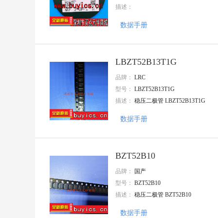
描述：
大毅科技
VISHAY(威世)
数据手册
Goertek(歌尔)
AMASS(艾迈斯)
Harting(浩亭)
TE Connectivity(泰科电子)
LBZT52B13T1G
HenryTech(恒利泰)
MACOM(镁可)
品牌：
LRC
U-BLOX(优北罗)
型号：
LBZT52B13T1G
MPS(芯源)
描述：
稳压二极管 LBZT52B13T1G
Chipanalog(川土微)
7Q-TEK(七芯中创)
数据手册
广州奥松
Sencoch(芯感智)
FAIRCHILD
AIC(沛亨半导体)
BZT52B10
HEROIC/嘉兴禾润电子
品牌：
国产
SUNTO/拓尔尚途
onsemi(安森美)
型号：
BZT52B10
ALLPOWER(铨力)
描述：
稳压二极管 BZT52B10
Cmos(广东场效应半导体)
FORT(致强)
数据手册