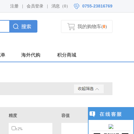
0755-23816769
注册
|
会员登录
|
消息（
0）
我的购物车(
0
)
配单
海外代购
积分商城
精度
容值
±2%