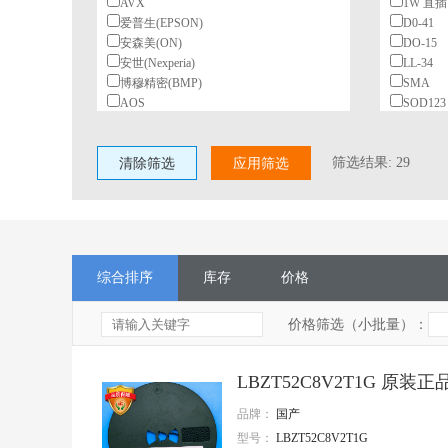
AVX
1W 直插
爱普生(EPSON)
D0-41
安森美(ON)
DO-15
安世(Nexperia)
LL-34
博穆精密(BMP)
SMA
AOS
SOD123
北陆电气(HDK)
SOD-12
BeiQi
SOD126
筛选结果:
29
清除筛选
柏恩斯(BOURNS)
应用筛选
SOD323
博林(BL)
SOD-32
长电(JCET)
SOT23
村田(Murata)
ST白带
长江微电(cjiang)
玻璃圆
德州仪器(TI)
贴片LL3
综合排序
库存
价格
东高志(TOCOS)
直插
风华
直插 500
国星光电
价格筛选（小批量）：
台湾丰宾(CapXon)
VISHAY(威世)
LBZT52C8V2T1G 原装正品
HGSEMI(华冠)
ST(意法半导体)
品牌：
国产
TI(德州仪器)
型号：
LBZT52C8V2T1G
Nexperia(安世)