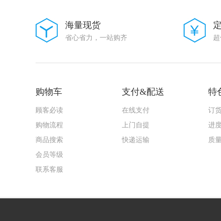
海量现货
省心省力，一站购齐
超
购物车
支付&配送
特
顾客必读
在线支付
订
购物流程
上门自提
进
商品搜索
快递运输
质
会员等级
联系客服