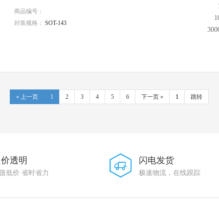
商品编号：
1
封装规格：
SOT-143
30
« 上一页
1
2
3
4
5
6
下一页 »
跳转
定价透明
闪电发货
值低价 省时省力
极速物流，在线跟踪