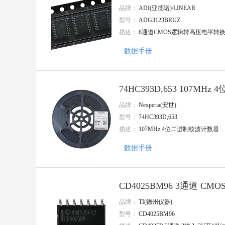
品牌：
ADI(亚德诺)/LINEAR
SUNTO/拓尔尚途
onsemi(安森美)
型号：
ADG3123BRUZ
ALLPOWER(铨力)
描述：
8通道CMOS逻辑转高压电平转
Cmos(广东场效应半导体)
FORT(致强)
数据手册
APAQ(钰邦)
Nations(国民技术)
AnaSem(安纳森)
74HC393D,653 107MH
TE Connectivity(泰科电子)
Mentech(铭普光磁)
品牌：
Nexperia(安世)
MaxLinear(迈凌)
型号：
74HC393D,653
JMA
描述：
107MHz 4位二进制纹波计数器
三晶
Knowles(楼氏)
数据手册
NIDEC(尼得科)
三林
SEMBO(深波)
BOCHBN
CD4025BM96 3通道 CM
CT MICRO
华宇创
品牌：
TI(德州仪器)
EVERLIGHT/亿光
型号：
CD4025BM96
CHENMKO