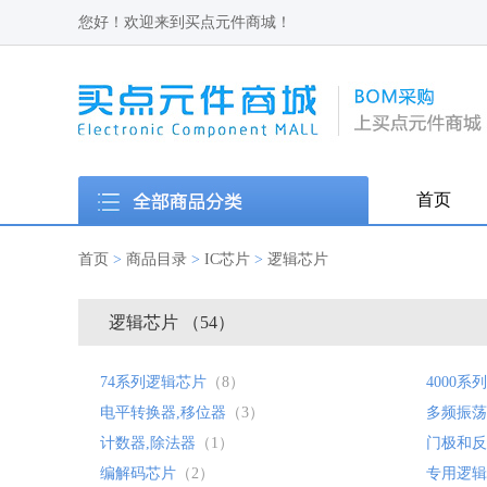
您好！欢迎来到买点元件商城！
首页
首页
>
商品目录
>
IC芯片
>
逻辑芯片
逻辑芯片 （54）
74系列逻辑芯片
（8）
4000系
电平转换器,移位器
（3）
多频振荡
计数器,除法器
（1）
门极和反
编解码芯片
（2）
专用逻辑