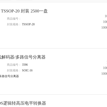
中体
封装
TSSOP-20 封装 2500一盘
1
商品编号：
1
封装规格：
TSSOP-20
5
10
6
4
14封装
0
0
9L
线至8线解码器/多路信号分离器
路
商品编号：
3596
1
封装规格：
SOIC-16
10
器/多路信号分离器
CMOS逻辑转高压电平转换器