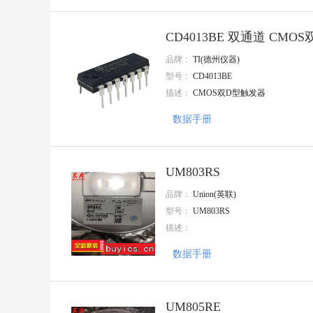
INJOINIC(英集芯)
Tyohm(幸亚电阻)
JILN(锦凌)
CD4013BE 双通道 CMO
HUAWEI(华威集团)
天泰
品牌：
TI(德州仪器)
ABLIC(艾普凌科)
型号：
CD4013BE
精拓金
描述：
CMOS双D型触发器
FMD
AMS
数据手册
Doeshare(德芯)
志浩
UGREEN(绿联)
GANGYUAN(港源)
UM803RS
Amphenol
品牌：
Union(英联)
AMASS(艾迈斯)
型号：
UM803RS
VO(翔胜)
CYPRESS(赛普拉斯)
描述：
PROD(谱罗德)
TC
数据手册
Gantong(感通)
HTC
TXGA(特思嘉)
UM805RE
MIC