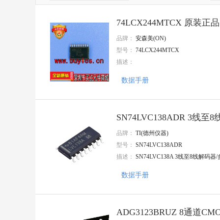
台湾丰宾(CapXon)
SOP20 
VISHAY(威世)
SOP20
74LCX244MTCX 原装正品 
HGSEMI(华冠)
SOT-143
ST(意法半导体)
SOT-23
品牌：
安森美(ON)
TI(德州仪器)
SOT23-3
型号：
74LCX244MTCX
Nexperia(安世)
SOT-23-
描述：
大毅科技
SOT-23-
VISHAY(威世)
TSSOP-1
数据手册
Goertek(歌尔)
TSSOP
AMASS(艾迈斯)
TSSOP2
Harting(浩亭)
TSSOP-2
TE Connectivity(泰科电子)
WLCSP-
SN74LVC138ADR 3
HenryTech(恒利泰)
集成电
MACOM(镁可)
品牌：
TI(德州仪器)
U-BLOX(优北罗)
型号：
SN74LVC138ADR
MPS(芯源)
描述：
SN74LVC138A 3线至8线解码
Chipanalog(川土微)
7Q-TEK(七芯中创)
数据手册
广州奥松
Sencoch(芯感智)
FAIRCHILD
AIC(沛亨半导体)
ADG3123BRUZ 8通道
HEROIC/嘉兴禾润电子