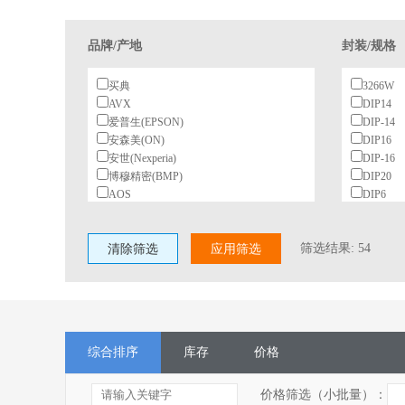
品牌/产地
封装/规格
买典
3266W
AVX
DIP14
爱普生(EPSON)
DIP-14
安森美(ON)
DIP16
安世(Nexperia)
DIP-16
博穆精密(BMP)
DIP20
AOS
DIP6
北陆电气(HDK)
DIP-8
BeiQi
SC363
筛选结果:
54
清除筛选
柏恩斯(BOURNS)
应用筛选
SOIC-14
博林(BL)
SOIC-14
长电(JCET)
SOIC-16
村田(Murata)
SOP
长江微电(cjiang)
SOP14
德州仪器(TI)
SOP-14
综合排序
库存
价格
东高志(TOCOS)
SOP14
风华
SOP16
国星光电
SOP20
价格筛选（小批量）：