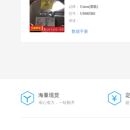
HANBO(汉博)
品牌：
Union(英联)
INGHAi(赢海)
型号：
UM805RE
HCTL(华灿天禄)
描述：
HDGC(华德共创)
NJCON(永立)
数据手册
JYJE(晶友嘉)
XTY(新天源)
UNITED(怡德)
EIC
华星机电
PULSE
精拓金
SHM(南方宏明)
JCHL(晶创和立)
Yuandi(台湾元迪）
ACX
海量现货
G-Switch(品赞)
省心省力，一站购齐
超
FUXINSEMI(富芯森美)
HX(红星)
Zetex Inc
KOHERelec(科或)
JS(钜硕电子)