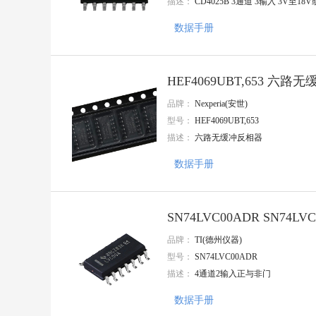
描述：
CD4025B 3通道 3输入 3V至18
CIKI(皓富)
Q&J
数据手册
CNJM(九木精密)
GLE(格莱尔)
CEC(振华新云)
KANGNEX(康奈克斯电气)
HEF4069UBT,653 六
增益
品牌：
Nexperia(安世)
OptoSupply(光谷)
Zetta(澜智)
型号：
HEF4069UBT,653
LX(连线电子
描述：
六路无缓冲反相器
Better(贝特)
KDS(大真空)
数据手册
ROQANG(容强)
卓睿
TDK
SN74LVC00ADR SN74
TYCO
Nextron(台湾正凌)
品牌：
TI(德州仪器)
TAITIEN(泰艺电子)
型号：
SN74LVC00ADR
Ckmtw(灿科盟)
描述：
4通道2输入正与非门
惠华
JAMICON(台湾凯美)
数据手册
SAMYOUNG(韩国三莹)