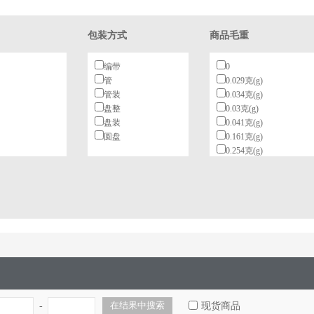
包装方式
商品毛重
编带
0
管
0.029克(g)
管装
0.034克(g)
盘整
0.03克(g)
盘装
0.041克(g)
圆盘
0.161克(g)
0.254克(g)
0.265636克(g)
0.296克(g)
0.34克(g)
_150mil
1.84克(g)
封装
-
现货商品