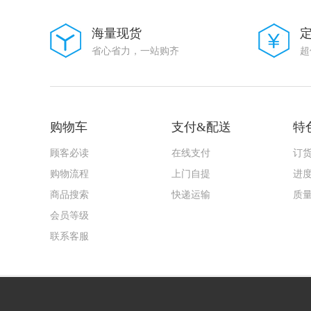
大毅科技
VISHAY(威世)
海量现货
Goertek(歌尔)
省心省力，一站购齐
超
AMASS(艾迈斯)
Harting(浩亭)
TE Connectivity(泰科电子)
HenryTech(恒利泰)
MACOM(镁可)
U-BLOX(优北罗)
购物车
支付&配送
特
MPS(芯源)
Chipanalog(川土微)
顾客必读
在线支付
订
7Q-TEK(七芯中创)
购物流程
上门自提
进
广州奥松
Sencoch(芯感智)
商品搜索
快递运输
质
FAIRCHILD
会员等级
AIC(沛亨半导体)
HEROIC/嘉兴禾润电子
联系客服
SUNTO/拓尔尚途
onsemi(安森美)
ALLPOWER(铨力)
Cmos(广东场效应半导体)
FORT(致强)