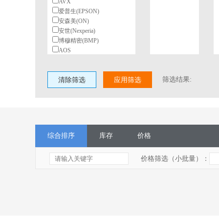
AVX
爱普生(EPSON)
安森美(ON)
安世(Nexperia)
博穆精密(BMP)
AOS
北陆电气(HDK)
BeiQi
筛选结果:
清除筛选
柏恩斯(BOURNS)
应用筛选
博林(BL)
长电(JCET)
村田(Murata)
长江微电(cjiang)
德州仪器(TI)
综合排序
库存
价格
东高志(TOCOS)
风华
国星光电
价格筛选（小批量）：
台湾丰宾(CapXon)
VISHAY(威世)
HGSEMI(华冠)
ST(意法半导体)
TI(德州仪器)
Nexperia(安世)