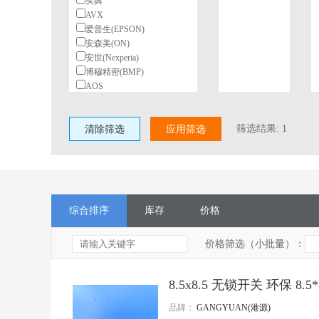
买典
AVX
爱普生(EPSON)
安森美(ON)
安世(Nexperia)
博穆精密(BMP)
AOS
北陆电气(HDK)
BeiQi
筛选结果:
1
清除筛选
柏恩斯(BOURNS)
应用筛选
博林(BL)
长电(JCET)
村田(Murata)
长江微电(cjiang)
德州仪器(TI)
综合排序
库存
价格
东高志(TOCOS)
风华
国星光电
价格筛选（小批量）：
台湾丰宾(CapXon)
VISHAY(威世)
8.5x8.5 无锁开关 环保 8
HGSEMI(华冠)
ST(意法半导体)
品牌：
GANGYUAN(港源)
TI(德州仪器)