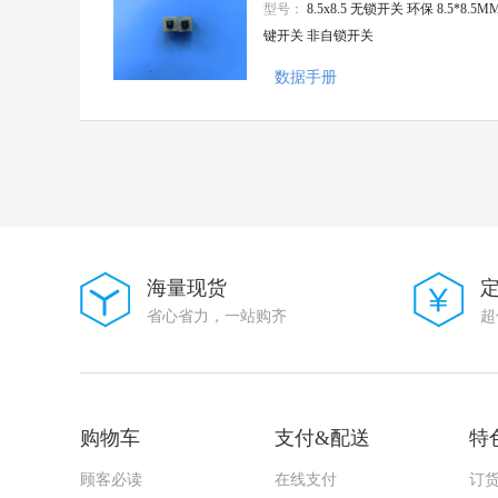
型号：
8.5x8.5 无锁开关 环保 8.5*8.5M
Nexperia(安世)
键开关 非自锁开关
大毅科技
VISHAY(威世)
数据手册
Goertek(歌尔)
AMASS(艾迈斯)
Harting(浩亭)
TE Connectivity(泰科电子)
HenryTech(恒利泰)
MACOM(镁可)
U-BLOX(优北罗)
MPS(芯源)
Chipanalog(川土微)
7Q-TEK(七芯中创)
海量现货
广州奥松
省心省力，一站购齐
超
Sencoch(芯感智)
FAIRCHILD
AIC(沛亨半导体)
HEROIC/嘉兴禾润电子
SUNTO/拓尔尚途
购物车
支付&配送
特
onsemi(安森美)
ALLPOWER(铨力)
顾客必读
在线支付
订
Cmos(广东场效应半导体)