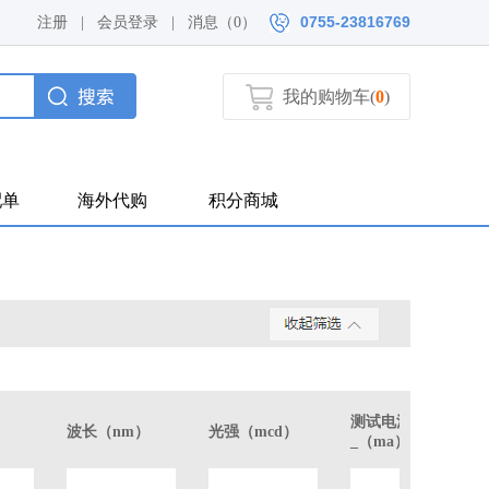
0755-23816769
注册
|
会员登录
|
消息（
0）
我的购物车(
0
)
配单
海外代购
积分商城
测试电流
波长（nm）
光强（mcd）
_（ma）