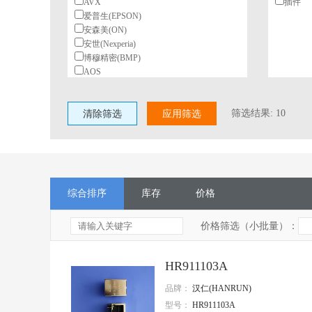
AVX
插件
爱普生(EPSON)
安森美(ON)
安世(Nexperia)
博穆精密(BMP)
AOS
北陆电气(HDK)
BeiQi
筛选结果:
10
清除筛选
柏恩斯(BOURNS)
应用筛选
博林(BL)
长电(JCET)
村田(Murata)
长江微电(cjiang)
德州仪器(TI)
综合排序
库存
价格
东高志(TOCOS)
风华
国星光电
价格筛选（小批量）：
台湾丰宾(CapXon)
VISHAY(威世)
HR911103A
HGSEMI(华冠)
ST(意法半导体)
品牌：
汉仁(HANRUN)
TI(德州仪器)
型号：
HR911103A
Nexperia(安世)