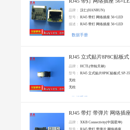
RJ45 带灯 网络插座 56+L
增益
品牌：
汉仁(HANRUN)
OptoSupply(光谷)
Zetta(澜智)
型号：
RJ45 带灯 网络插座 56+LED
LX(连线电子
描述：
RJ45 带灯 网络插座 56+LED
Better(贝特)
KDS(大真空)
数据手册
ROQANG(容强)
卓睿
TDK
RJ45 立式贴片8P8C贴板式 
TYCO
Nextron(台湾正凌)
品牌：
HCTL(华灿天禄)
TAITIEN(泰艺电子)
型号：
RJ45 立式贴片8P8C贴板式 SP-3
Ckmtw(灿科盟)
无柱
惠华
JAMICON(台湾凯美)
无柱
SAMYOUNG(韩国三莹)
数据手册
INJOINIC(英集芯)
Tyohm(幸亚电阻)
JILN(锦凌)
RJ45 带灯 带弹片 网络插
HUAWEI(华威集团)
天泰
品牌：
XKB Connectivity(中国星坤)
ABLIC(艾普凌科)
型号：
RJ45 带灯 带弹片 网络插座