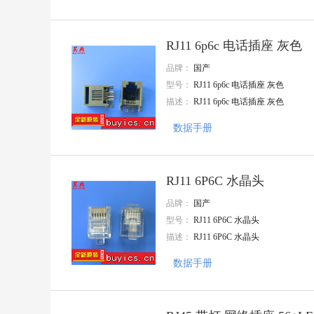
APAQ(钰邦)
Nations(国民技术)
AnaSem(安纳森)
RJ11 6p6c 电话插座 灰色
TE Connectivity(泰科电子)
Mentech(铭普光磁)
品牌：
国产
MaxLinear(迈凌)
型号：
RJ11 6p6c 电话插座 灰色
JMA
描述：
RJ11 6p6c 电话插座 灰色
三晶
Knowles(楼氏)
数据手册
NIDEC(尼得科)
三林
SEMBO(深波)
BOCHBN
RJ11 6P6C 水晶头
CT MICRO
华宇创
品牌：
国产
EVERLIGHT/亿光
型号：
RJ11 6P6C 水晶头
CHENMKO
描述：
RJ11 6P6C 水晶头
CIKI(皓富)
Q&J
数据手册
CNJM(九木精密)
GLE(格莱尔)
CEC(振华新云)
KANGNEX(康奈克斯电气)