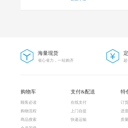
JYJE(晶友嘉)
XTY(新天源)
UNITED(怡德)
EIC
华星机电
PULSE
精拓金
SHM(南方宏明)
JCHL(晶创和立)
Yuandi(台湾元迪）
海量现货
ACX
省心省力，一站购齐
超
G-Switch(品赞)
FUXINSEMI(富芯森美)
HX(红星)
Zetex Inc
KOHERelec(科或)
购物车
支付&配送
特
JS(钜硕电子)
CAX(创都)
顾客必读
在线支付
订
SINOFUSE(西安中熔)
ZHOURI(洲日)
购物流程
上门自提
进
DIOO(帝奥微)
商品搜索
快递运输
质
TECH PUBLIC(台舟)
XKB Connectivity(中国星坤)