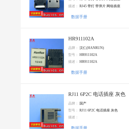
精拓金
描述：
RJ45 带灯 带弹片 网络插座
FMD
AMS
数据手册
Doeshare(德芯)
志浩
UGREEN(绿联)
GANGYUAN(港源)
HR911102A
Amphenol
品牌：
汉仁(HANRUN)
AMASS(艾迈斯)
型号：
HR911102A
VO(翔胜)
CYPRESS(赛普拉斯)
描述：
HR911102A
PROD(谱罗德)
TC
数据手册
Gantong(感通)
HTC
TXGA(特思嘉)
RJ11 6P2C 电话插座 灰色
MIC
HANBO(汉博)
品牌：
国产
INGHAi(赢海)
型号：
RJ11 6P2C 电话插座 灰色
HCTL(华灿天禄)
描述：
HDGC(华德共创)
NJCON(永立)
数据手册