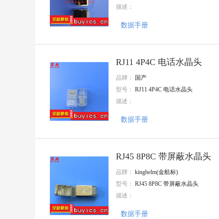
描述：
大毅科技
VISHAY(威世)
数据手册
Goertek(歌尔)
AMASS(艾迈斯)
Harting(浩亭)
TE Connectivity(泰科电子)
RJ11 4P4C 电话水晶头
HenryTech(恒利泰)
MACOM(镁可)
品牌：
国产
U-BLOX(优北罗)
型号：
RJ11 4P4C 电话水晶头
MPS(芯源)
描述：
Chipanalog(川土微)
7Q-TEK(七芯中创)
数据手册
广州奥松
Sencoch(芯感智)
FAIRCHILD
AIC(沛亨半导体)
RJ45 8P8C 带屏蔽水晶头
HEROIC/嘉兴禾润电子
品牌：
kinghelm(金航标)
SUNTO/拓尔尚途
onsemi(安森美)
型号：
RJ45 8P8C 带屏蔽水晶头
ALLPOWER(铨力)
描述：
Cmos(广东场效应半导体)
FORT(致强)
数据手册