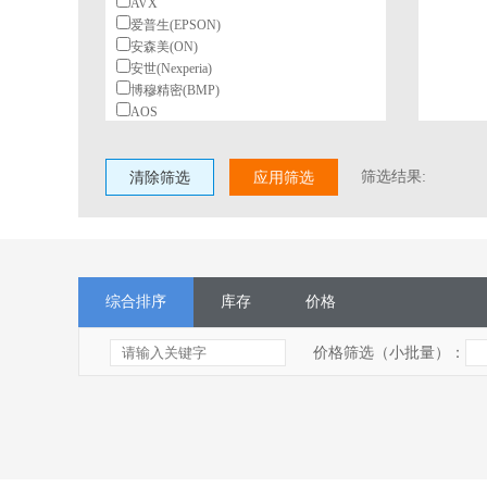
AVX
爱普生(EPSON)
安森美(ON)
安世(Nexperia)
博穆精密(BMP)
AOS
北陆电气(HDK)
BeiQi
筛选结果:
清除筛选
柏恩斯(BOURNS)
应用筛选
博林(BL)
长电(JCET)
村田(Murata)
长江微电(cjiang)
德州仪器(TI)
综合排序
库存
价格
东高志(TOCOS)
风华
国星光电
价格筛选（小批量）：
台湾丰宾(CapXon)
VISHAY(威世)
HGSEMI(华冠)
ST(意法半导体)
TI(德州仪器)
Nexperia(安世)