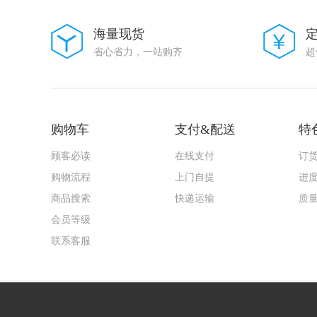
大毅科技
VISHAY(威世)
海量现货
Goertek(歌尔)
省心省力，一站购齐
超
AMASS(艾迈斯)
Harting(浩亭)
TE Connectivity(泰科电子)
HenryTech(恒利泰)
MACOM(镁可)
U-BLOX(优北罗)
购物车
支付&配送
特
MPS(芯源)
Chipanalog(川土微)
顾客必读
在线支付
订
7Q-TEK(七芯中创)
购物流程
上门自提
进
广州奥松
Sencoch(芯感智)
商品搜索
快递运输
质
FAIRCHILD
会员等级
AIC(沛亨半导体)
HEROIC/嘉兴禾润电子
联系客服
SUNTO/拓尔尚途
onsemi(安森美)
ALLPOWER(铨力)
Cmos(广东场效应半导体)
FORT(致强)