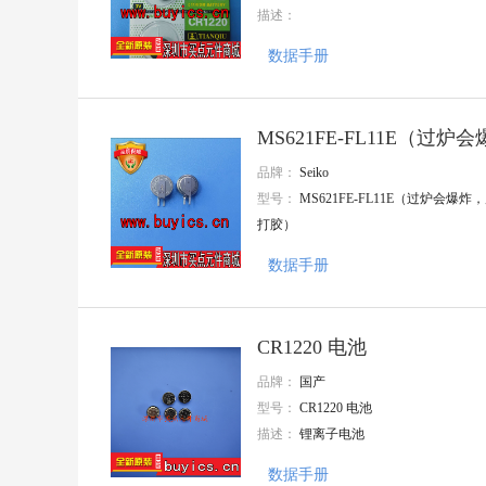
描述：
大毅科技
VISHAY(威世)
数据手册
Goertek(歌尔)
AMASS(艾迈斯)
Harting(浩亭)
TE Connectivity(泰科电子)
MS621FE-FL11E（过
HenryTech(恒利泰)
MACOM(镁可)
封装
品牌：
Seiko
U-BLOX(优北罗)
型号：
MS621FE-FL11E（过炉会爆炸
MPS(芯源)
打胶）
Chipanalog(川土微)
7Q-TEK(七芯中创)
数据手册
广州奥松
Sencoch(芯感智)
FAIRCHILD
AIC(沛亨半导体)
CR1220 电池
HEROIC/嘉兴禾润电子
品牌：
国产
SUNTO/拓尔尚途
onsemi(安森美)
型号：
CR1220 电池
ALLPOWER(铨力)
描述：
锂离子电池
Cmos(广东场效应半导体)
FORT(致强)
数据手册