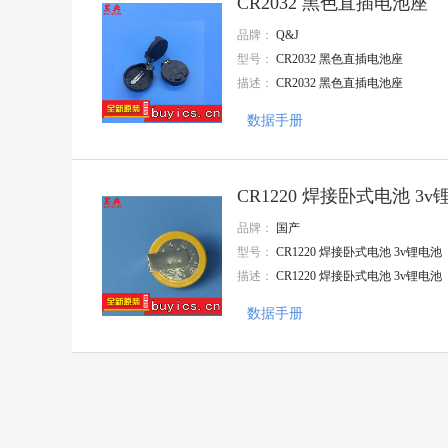
CR2032 黑色直插电池座
增益
品牌：
Q&J
OptoSupply(光谷)
Zetta(澜智)
型号：
CR2032 黑色直插电池座
LX(连线电子
描述：
CR2032 黑色直插电池座
Better(贝特)
KDS(大真空)
数据手册
ROQANG(容强)
卓睿
TDK
CR1220 焊接卧式电池 3v
TYCO
Nextron(台湾正凌)
品牌：
国产
TAITIEN(泰艺电子)
型号：
CR1220 焊接卧式电池 3v锂电池
Ckmtw(灿科盟)
描述：
CR1220 焊接卧式电池 3v锂电池
惠华
JAMICON(台湾凯美)
数据手册
SAMYOUNG(韩国三莹)
INJOINIC(英集芯)
Tyohm(幸亚电阻)
JILN(锦凌)
HUAWEI(华威集团)
天泰
ABLIC(艾普凌科)