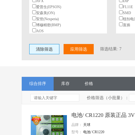
AVX
DIP
爱普生(EPSON)
FL11E
安森美(ON)
SMD
安世(Nexperia)
纽扣电
博穆精密(BMP)
直插
AOS
北陆电气(HDK)
BeiQi
筛选结果:
7
清除筛选
柏恩斯(BOURNS)
应用筛选
博林(BL)
长电(JCET)
村田(Murata)
长江微电(cjiang)
德州仪器(TI)
综合排序
库存
价格
东高志(TOCOS)
风华
国星光电
价格筛选（小批量）：
台湾丰宾(CapXon)
VISHAY(威世)
电池/ CR1220 原装正品 3
HGSEMI(华冠)
ST(意法半导体)
品牌：
天球
TI(德州仪器)
型号：
电池/ CR1220
Nexperia(安世)