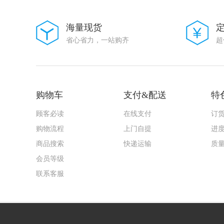
精拓金
FMD
AMS
海量现货
Doeshare(德芯)
省心省力，一站购齐
超
志浩
UGREEN(绿联)
GANGYUAN(港源)
Amphenol
AMASS(艾迈斯)
购物车
支付&配送
特
VO(翔胜)
CYPRESS(赛普拉斯)
顾客必读
在线支付
订
PROD(谱罗德)
TC
购物流程
上门自提
进
Gantong(感通)
商品搜索
快递运输
质
HTC
TXGA(特思嘉)
会员等级
MIC
联系客服
HANBO(汉博)
INGHAi(赢海)
HCTL(华灿天禄)
HDGC(华德共创)
NJCON(永立)