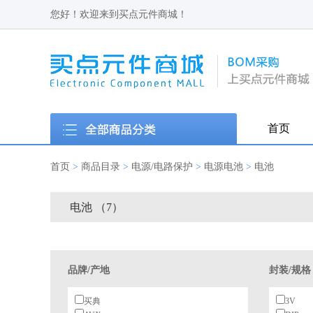
您好！欢迎来到买点元件商城！
首页
首页
>
商品目录
>
电源/电路保护
>
电源电池
>
电池
电池 （7）
品牌/产地
封装/规格
买典
3V