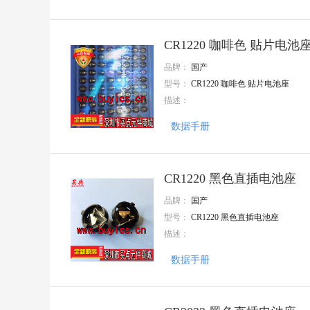
APAQ(钰邦)
Nations(国民技术)
AnaSem(安纳森)
CR1220 咖啡色 贴片电池
TE Connectivity(泰科电子)
Mentech(铭普光磁)
品牌：
国产
MaxLinear(迈凌)
型号：
CR1220 咖啡色 贴片电池座
JMA
描述：
三晶
Knowles(楼氏)
数据手册
NIDEC(尼得科)
三林
SEMBO(深波)
BOCHBN
CR1220 黑色直插电池座
CT MICRO
华宇创
品牌：
国产
EVERLIGHT/亿光
型号：
CR1220 黑色直插电池座
CHENMKO
描述：
CIKI(皓富)
Q&J
数据手册
CNJM(九木精密)
GLE(格莱尔)
CEC(振华新云)
KANGNEX(康奈克斯电气)