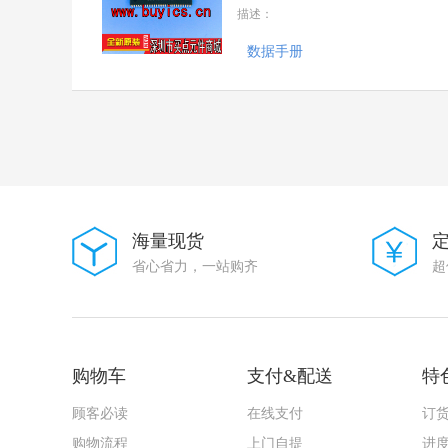
描述：
大毅科技
VISHAY(威世)
数据手册
Goertek(歌尔)
AMASS(艾迈斯)
Harting(浩亭)
TE Connectivity(泰科电子)
HenryTech(恒利泰)
MACOM(镁可)
U-BLOX(优北罗)
MPS(芯源)
Chipanalog(川土微)
7Q-TEK(七芯中创)
海量现货
广州奥松
省心省力，一站购齐
超
Sencoch(芯感智)
FAIRCHILD
AIC(沛亨半导体)
HEROIC/嘉兴禾润电子
SUNTO/拓尔尚途
购物车
支付&配送
特
onsemi(安森美)
ALLPOWER(铨力)
顾客必读
在线支付
订
Cmos(广东场效应半导体)
FORT(致强)
购物流程
上门自提
进