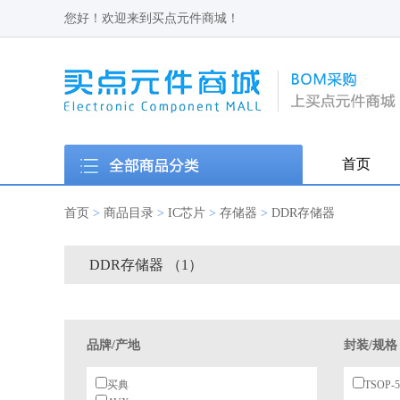
您好！欢迎来到买点元件商城！
首页
首页
>
商品目录
>
IC芯片
>
存储器
>
DDR存储器
DDR存储器 （1）
品牌/产地
封装/规格
买典
TSOP-5