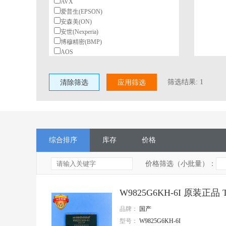
AVX
爱普生(EPSON)
安森美(ON)
安世(Nexperia)
博穆精密(BMP)
AOS
北陆电气(HDK)
BeiQi
筛选结果:
1
清除筛选
柏恩斯(BOURNS)
应用筛选
博林(BL)
长电(JCET)
村田(Murata)
长江微电(cjiang)
德州仪器(TI)
综合排序
库存
价格
东高志(TOCOS)
风华
国星光电
价格筛选（小批量）：
台湾丰宾(CapXon)
VISHAY(威世)
W9825G6KH-6I 原装正品
HGSEMI(华冠)
ST(意法半导体)
品牌：
国产
TI(德州仪器)
型号：
W9825G6KH-6I
Nexperia(安世)