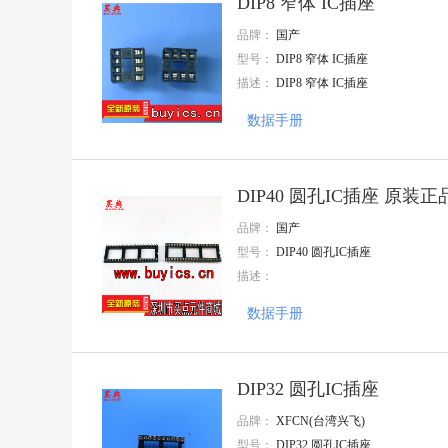
DIP8 窄体 IC插座
增益
品牌：
国产
OptoSupply(光谷)
Zetta(澜智)
型号：
DIP8 窄体 IC插座
LX(连线电子
描述：
DIP8 窄体 IC插座
Better(贝特)
KDS(大真空)
数据手册
ROQANG(容强)
卓睿
TDK
DIP40 圆孔IC插座 原装正品 
TYCO
Nextron(台湾正凌)
品牌：
国产
TAITIEN(泰艺电子)
型号：
DIP40 圆孔IC插座
Ckmtw(灿科盟)
描述：
惠华
JAMICON(台湾凯美)
数据手册
SAMYOUNG(韩国三莹)
INJOINIC(英集芯)
Tyohm(幸亚电阻)
JILN(锦凌)
DIP32 圆孔IC插座
HUAWEI(华威集团)
天泰
品牌：
XFCN(台湾兴飞)
ABLIC(艾普凌科)
型号：
DIP32 圆孔IC插座