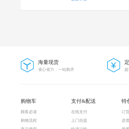
JYJE(晶友嘉)
XTY(新天源)
UNITED(怡德)
EIC
华星机电
PULSE
精拓金
SHM(南方宏明)
JCHL(晶创和立)
Yuandi(台湾元迪）
ACX
海量现货
G-Switch(品赞)
省心省力，一站购齐
超
FUXINSEMI(富芯森美)
HX(红星)
Zetex Inc
KOHERelec(科或)
JS(钜硕电子)
CAX(创都)
购物车
支付&配送
特
SINOFUSE(西安中熔)
ZHOURI(洲日)
顾客必读
在线支付
订
DIOO(帝奥微)
购物流程
上门自提
进
TECH PUBLIC(台舟)
XKB Connectivity(中国星坤)