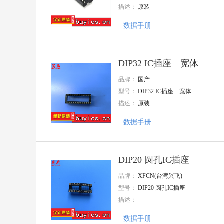
描述：
原装
大毅科技
VISHAY(威世)
数据手册
Goertek(歌尔)
AMASS(艾迈斯)
Harting(浩亭)
TE Connectivity(泰科电子)
DIP32 IC插座 宽体
HenryTech(恒利泰)
MACOM(镁可)
品牌：
国产
U-BLOX(优北罗)
型号：
DIP32 IC插座 宽体
MPS(芯源)
描述：
原装
Chipanalog(川土微)
7Q-TEK(七芯中创)
数据手册
广州奥松
Sencoch(芯感智)
FAIRCHILD
AIC(沛亨半导体)
DIP20 圆孔IC插座
HEROIC/嘉兴禾润电子
品牌：
XFCN(台湾兴飞)
SUNTO/拓尔尚途
onsemi(安森美)
型号：
DIP20 圆孔IC插座
ALLPOWER(铨力)
描述：
Cmos(广东场效应半导体)
FORT(致强)
数据手册