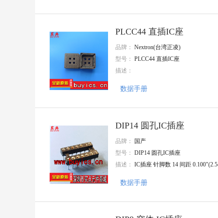
APAQ(钰邦)
Nations(国民技术)
AnaSem(安纳森)
PLCC44 直插IC座
TE Connectivity(泰科电子)
Mentech(铭普光磁)
品牌：
Nextron(台湾正凌)
MaxLinear(迈凌)
型号：
PLCC44 直插IC座
JMA
描述：
三晶
Knowles(楼氏)
数据手册
NIDEC(尼得科)
三林
SEMBO(深波)
BOCHBN
DIP14 圆孔IC插座
CT MICRO
华宇创
品牌：
国产
EVERLIGHT/亿光
型号：
DIP14 圆孔IC插座
CHENMKO
描述：
IC插座 针脚数 14 间距 0.100"(2.5
CIKI(皓富)
Q&J
数据手册
CNJM(九木精密)
GLE(格莱尔)
CEC(振华新云)
KANGNEX(康奈克斯电气)