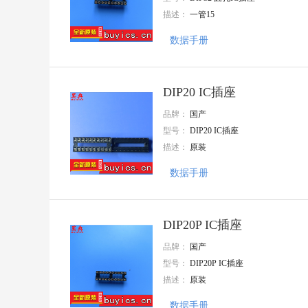
精拓金
描述：
一管15
FMD
AMS
数据手册
Doeshare(德芯)
志浩
UGREEN(绿联)
GANGYUAN(港源)
DIP20 IC插座
Amphenol
品牌：
国产
AMASS(艾迈斯)
型号：
DIP20 IC插座
VO(翔胜)
CYPRESS(赛普拉斯)
描述：
原装
PROD(谱罗德)
TC
数据手册
Gantong(感通)
HTC
TXGA(特思嘉)
DIP20P IC插座
MIC
HANBO(汉博)
品牌：
国产
INGHAi(赢海)
型号：
DIP20P IC插座
HCTL(华灿天禄)
描述：
原装
HDGC(华德共创)
NJCON(永立)
数据手册