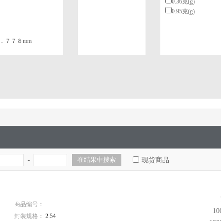
0.36克(g)
0.95克(g)
１．７７８mm
 一管480个脚
-
现货商品
商品编号：
1
封装规格：
2.54