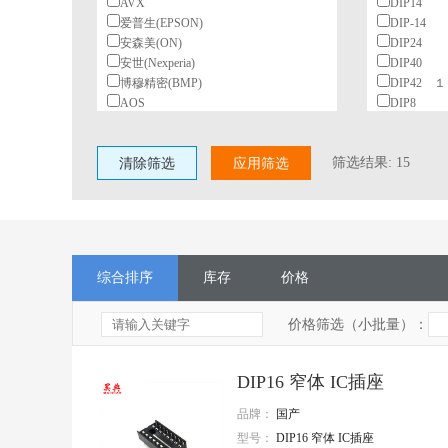
AVX
DIP14
爱普生(EPSON)
DIP-14
安森美(ON)
DIP24
安世(Nexperia)
DIP40
博穆精密(BMP)
DIP42 
AOS
DIP8
北陆电气(HDK)
PLCC44
BeiQi
宽体
筛选结果:
15
清除筛选
柏恩斯(BOURNS)
应用筛选
一管15
博林(BL)
窄体 24/管
长电(JCET)
村田(Murata)
长江微电(cjiang)
德州仪器(TI)
综合排序
库存
价格
东高志(TOCOS)
风华
国星光电
价格筛选（小批量）：
台湾丰宾(CapXon)
VISHAY(威世)
DIP16 窄体 IC插座
HGSEMI(华冠)
ST(意法半导体)
品牌：
国产
TI(德州仪器)
型号：
DIP16 窄体 IC插座
Nexperia(安世)