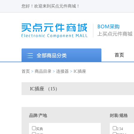
您好！欢迎来到买点元件商城！
首页
首页
>
商品目录
>
连接器
>
IC插座
IC插座 （15）
品牌/产地
封装/规格
买典
2.54