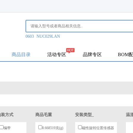
0603
NUC029LAN
商品目录
活动专区
品牌专区
BOM
包装方式
商品毛重
安装类型_
温
编带
0.668519克(g)
磁性旋转位置传感器