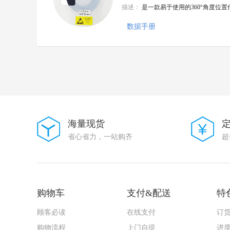
描述：
是一款易于使用的360°角度位置
大毅科技
VISHAY(威世)
数据手册
Goertek(歌尔)
AMASS(艾迈斯)
Harting(浩亭)
TE Connectivity(泰科电子)
HenryTech(恒利泰)
MACOM(镁可)
U-BLOX(优北罗)
MPS(芯源)
Chipanalog(川土微)
7Q-TEK(七芯中创)
海量现货
广州奥松
省心省力，一站购齐
超
Sencoch(芯感智)
FAIRCHILD
AIC(沛亨半导体)
HEROIC/嘉兴禾润电子
SUNTO/拓尔尚途
购物车
支付&配送
特
onsemi(安森美)
ALLPOWER(铨力)
顾客必读
在线支付
订
Cmos(广东场效应半导体)
FORT(致强)
购物流程
上门自提
进