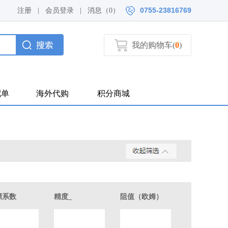
0755-23816769
注册
|
会员登录
|
消息（
0）
我的购物车(
0
)
配单
海外代购
积分商城
漂系数
精度_
阻值（欧姆）
体积