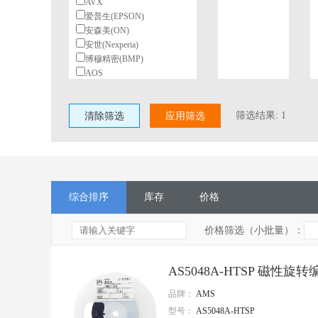
AVX
爱普生(EPSON)
安森美(ON)
安世(Nexperia)
博穆精密(BMP)
AOS
北陆电气(HDK)
BeiQi
筛选结果:
1
清除筛选
柏恩斯(BOURNS)
应用筛选
博林(BL)
长电(JCET)
村田(Murata)
长江微电(cjiang)
德州仪器(TI)
综合排序
库存
价格
东高志(TOCOS)
风华
国星光电
价格筛选（小批量）：
台湾丰宾(CapXon)
VISHAY(威世)
AS5048A-HTSP 磁性
HGSEMI(华冠)
ST(意法半导体)
品牌：
AMS
TI(德州仪器)
型号：
AS5048A-HTSP
Nexperia(安世)