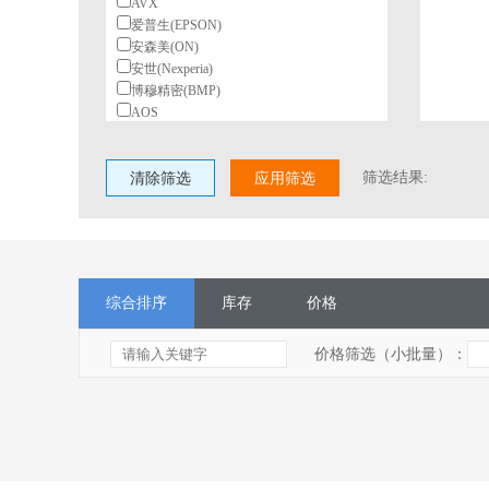
AVX
爱普生(EPSON)
安森美(ON)
安世(Nexperia)
博穆精密(BMP)
AOS
北陆电气(HDK)
BeiQi
筛选结果:
清除筛选
柏恩斯(BOURNS)
应用筛选
博林(BL)
长电(JCET)
村田(Murata)
长江微电(cjiang)
德州仪器(TI)
综合排序
库存
价格
东高志(TOCOS)
风华
国星光电
价格筛选（小批量）：
台湾丰宾(CapXon)
VISHAY(威世)
HGSEMI(华冠)
ST(意法半导体)
TI(德州仪器)
Nexperia(安世)