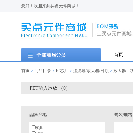
您好！欢迎来到买点元件商城！
首页
首页
>
商品目录
>
IC芯片
>
滤波器/放大器/射频
>
放大器、
FET输入运放 （0）
品牌/产地
封装/规格
买典