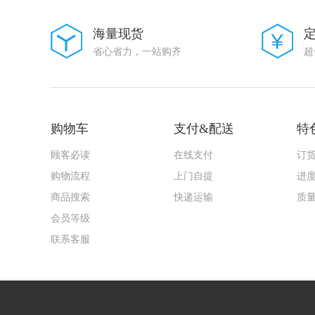
大毅科技
VISHAY(威世)
海量现货
Goertek(歌尔)
省心省力，一站购齐
超
AMASS(艾迈斯)
Harting(浩亭)
TE Connectivity(泰科电子)
HenryTech(恒利泰)
MACOM(镁可)
U-BLOX(优北罗)
购物车
支付&配送
特
MPS(芯源)
Chipanalog(川土微)
顾客必读
在线支付
订
7Q-TEK(七芯中创)
购物流程
上门自提
进
广州奥松
Sencoch(芯感智)
商品搜索
快递运输
质
FAIRCHILD
会员等级
AIC(沛亨半导体)
HEROIC/嘉兴禾润电子
联系客服
SUNTO/拓尔尚途
onsemi(安森美)
ALLPOWER(铨力)
Cmos(广东场效应半导体)
FORT(致强)