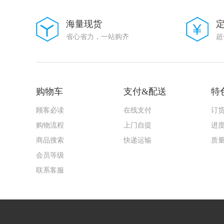
大毅科技
VISHAY(威世)
海量现货
Goertek(歌尔)
省心省力，一站购齐
超
AMASS(艾迈斯)
Harting(浩亭)
TE Connectivity(泰科电子)
HenryTech(恒利泰)
MACOM(镁可)
U-BLOX(优北罗)
购物车
支付&配送
特
MPS(芯源)
Chipanalog(川土微)
顾客必读
在线支付
订
7Q-TEK(七芯中创)
购物流程
上门自提
进
广州奥松
Sencoch(芯感智)
商品搜索
快递运输
质
FAIRCHILD
会员等级
AIC(沛亨半导体)
HEROIC/嘉兴禾润电子
联系客服
SUNTO/拓尔尚途
onsemi(安森美)
ALLPOWER(铨力)
Cmos(广东场效应半导体)
FORT(致强)