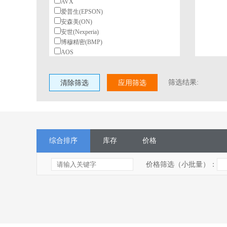
AVX
爱普生(EPSON)
安森美(ON)
安世(Nexperia)
博穆精密(BMP)
AOS
北陆电气(HDK)
BeiQi
筛选结果:
清除筛选
柏恩斯(BOURNS)
应用筛选
博林(BL)
长电(JCET)
村田(Murata)
长江微电(cjiang)
德州仪器(TI)
综合排序
库存
价格
东高志(TOCOS)
风华
国星光电
价格筛选（小批量）：
台湾丰宾(CapXon)
VISHAY(威世)
HGSEMI(华冠)
ST(意法半导体)
TI(德州仪器)
Nexperia(安世)