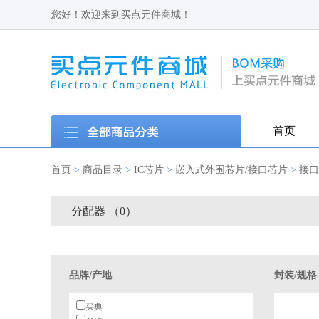
您好！欢迎来到买点元件商城！
首页
首页
>
商品目录
>
IC芯片
>
嵌入式外围芯片/接口芯片
>
接口
分配器 （0）
品牌/产地
封装/规格
买典