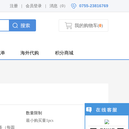
0755-23816769
注册
|
会员登录
|
消息（
0）
我的购物车(
0
)
配单
海外代购
积分商城
数量限制
最小购买量1pcs
多（每圆