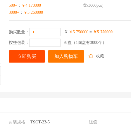
500+
：
￥4.170000
盘/3000pcs）
3000+
：
￥3.260000
购买数量：
X
￥5.750000
=
￥5.750000
按整包装：
圆盘（1圆盘有3000个）
立即购买
加入购物车
收藏
>
封装规格
TSOT-23-5
阻值